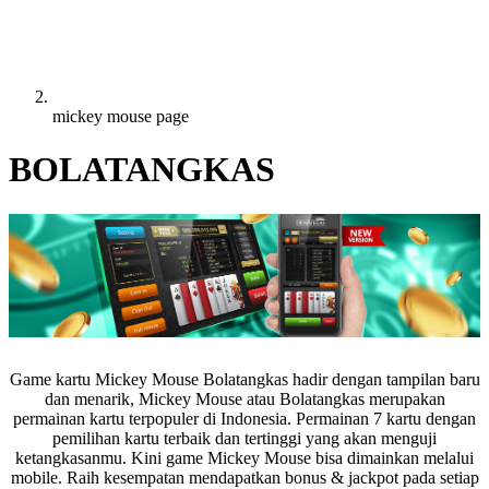
mickey mouse page
BOLATANGKAS
Game kartu Mickey Mouse Bolatangkas hadir dengan tampilan baru
dan menarik, Mickey Mouse atau Bolatangkas merupakan
permainan kartu terpopuler di Indonesia. Permainan 7 kartu dengan
pemilihan kartu terbaik dan tertinggi yang akan menguji
ketangkasanmu. Kini game Mickey Mouse bisa dimainkan melalui
mobile. Raih kesempatan mendapatkan bonus & jackpot pada setiap