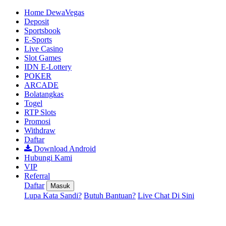
Home DewaVegas
Deposit
Sportsbook
E-Sports
Live Casino
Slot Games
IDN E-Lottery
POKER
ARCADE
Bolatangkas
Togel
RTP Slots
Promosi
Withdraw
Daftar
Download Android
Hubungi Kami
VIP
Referral
Daftar
Masuk
Lupa Kata Sandi?
Butuh Bantuan?
Live Chat Di Sini