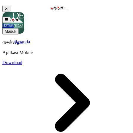
✕
Daftar
Masuk
Beranda
dewavegas
Aplikasi Mobile
Download