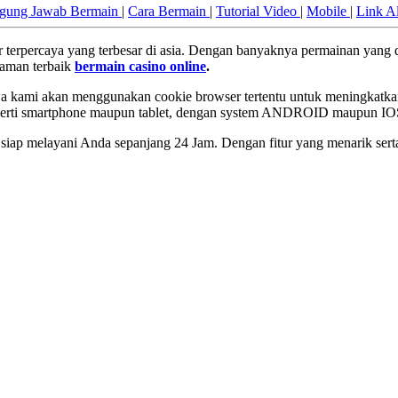
gung Jawab Bermain
|
Cara Bermain
|
Tutorial Video
|
Mobile
|
Link Al
er terpercaya yang terbesar di asia. Dengan banyaknya permainan yang d
laman terbaik
bermain casino online
.
wa kami akan menggunakan cookie browser tertentu untuk meningkatk
eperti smartphone maupun tablet, dengan system ANDROID maupun IO
 siap melayani Anda sepanjang 24 Jam. Dengan fitur yang menarik ser