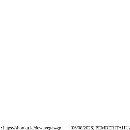
: https://shortku.id/dewavegas-gg ..
(06/08/2026)
PEMBERITAHUA