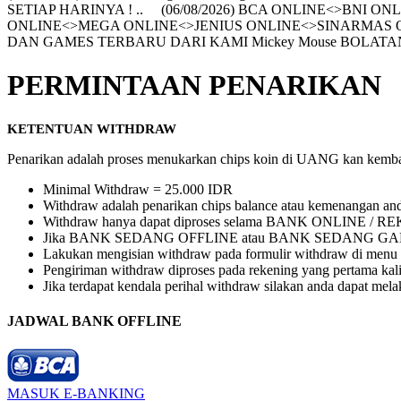
SETIAP HARINYA ! ..
(06/08/2026)
BCA ONLINE<>BNI ON
ONLINE<>MEGA ONLINE<>JENIUS ONLINE<>SINARMAS 
DAN GAMES TERBARU DARI KAMI Mickey Mouse BOLATA
PERMINTAAN PENARIKAN
KETENTUAN WITHDRAW
Penarikan adalah proses menukarkan chips koin di UANG kan kembali 
Minimal Withdraw = 25.000 IDR
Withdraw adalah penarikan chips balance atau kemenangan anda
Withdraw hanya dapat diproses selama BANK ONLINE / REK 
Jika BANK SEDANG OFFLINE atau BANK SEDANG GANGGUA
Lakukan mengisian withdraw pada formulir withdraw di menu
Pengiriman withdraw diproses pada rekening yang pertama kali 
Jika terdapat kendala perihal withdraw silakan anda dapat m
JADWAL BANK OFFLINE
MASUK E-BANKING