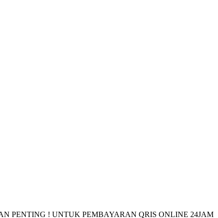
N PENTING ! UNTUK PEMBAYARAN QRIS ONLINE 24JAM