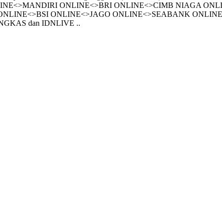
LINE<>MANDIRI ONLINE<>BRI ONLINE<>CIMB NIAGA ON
ONLINE<>BSI ONLINE<>JAGO ONLINE<>SEABANK ONLIN
NGKAS dan IDNLIVE ..