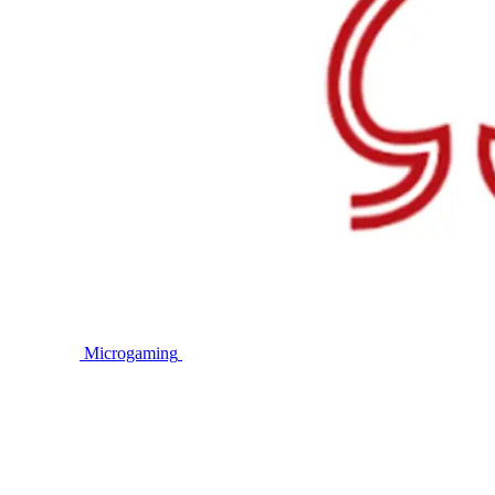
Microgaming