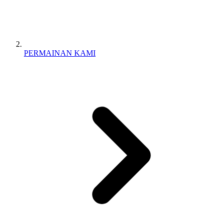
PERMAINAN KAMI