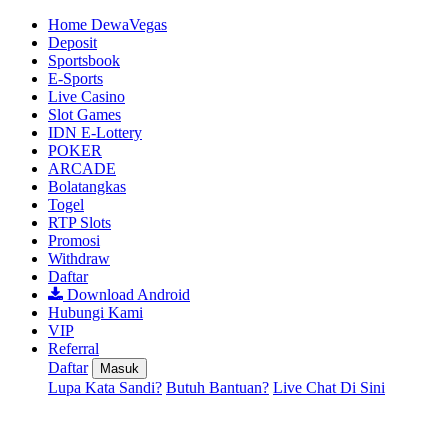
Home DewaVegas
Deposit
Sportsbook
E-Sports
Live Casino
Slot Games
IDN E-Lottery
POKER
ARCADE
Bolatangkas
Togel
RTP Slots
Promosi
Withdraw
Daftar
Download Android
Hubungi Kami
VIP
Referral
Daftar
Masuk
Lupa Kata Sandi?
Butuh Bantuan?
Live Chat Di Sini