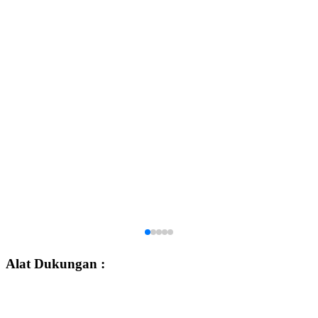
Alat Dukungan :