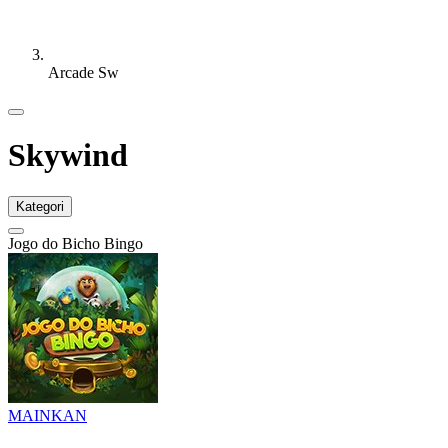
Arcade Sw
Skywind
Kategori
Jogo do Bicho Bingo
MAINKAN